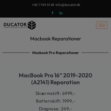
Gå
+45 7199 5138
info@ducator.dk
til
indholdet
Macbook Reparationer
Macbook Pro Reparationer
MacBook Pro 16″ 2019-2020
(A2141) Reparation
Skærmskift: 6999,-
Batteriskift: 1999,-
Diagnose: 249,-