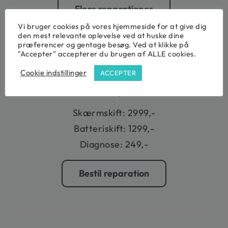
Flere reparationer
Vi bruger cookies på vores hjemmeside for at give dig
den mest relevante oplevelse ved at huske dine
præferencer og gentage besøg. Ved at klikke på
"Accepter" accepterer du brugen af ALLE cookies.
Cookie indstillinger
MacBook Air 13” 2010-2017
ACCEPTER
(A1466) Reparation
Skærmskift: 2999,-
Batteriskift: 1299,-
Diagnose: 249,-
Bestil reparation