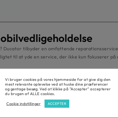
Mobilvedligeholdelse
? Ducator tilbyder en omfattende reparationsservice,
ligtet til at yde en service, der ikke kun fokuserer p
ration?
Vi bruger cookies på vores hjemmeside for at give dig den
mest relevante oplevelse ved at huske dine præferencer
og gentage besøg. Ved at klikke på "Accepter" accepterer
 nyeste metoder inden for grøn omstilling for at sikr
du brugen af ALLE cookies.
Cookie indstillinger
ACCEPTER
gt at få din Samsung A12 tilbage i drift og arbejder ef
ng er ikke “one size fits all”. Vi tilpasser vores rep