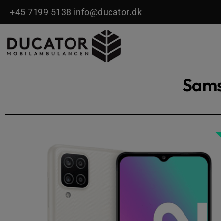
Gå
+45 7199 5138
info@ducator.dk
til
indholdet
Sams