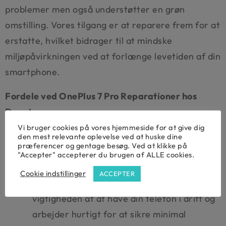
problemer men også understøtter en grøn
omstilling. Vores tilgang er at reparere frem for at
erstatte, hvilket bidrager til at mindske
miljøpåvirkningen ved at forlænge levetiden af din
smartphone.
Fordele ved OnePlus 7 Pro Reparationer hos
Ducator:
Vi bruger cookies på vores hjemmeside for at give dig
Miljøbevidst reparation: Ducator reparerer
den mest relevante oplevelse ved at huske dine
præferencer og gentage besøg. Ved at klikke på
din OnePlus 7 Pro med fokus på
"Accepter" accepterer du brugen af ALLE cookies.
bæredygtighed.
Cookie indstillinger
ACCEPTER
Hurtig og effektiv service: Vi forstår
vigtigheden af at have din telefon i drift og
arbejder hurtigt for at sikre minimal