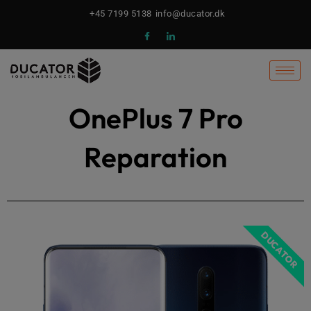
Gå
+45 7199 5138
info@ducator.dk
til
indholdet
OnePlus 7 Pro
Reparation
DUCATOR