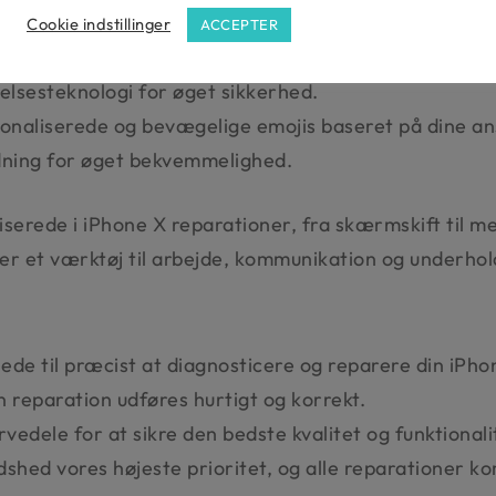
Cookie indstillinger
ACCEPTER
m leverer levende farver og sortniveauer.
lsesteknologi for øget sikkerhed.
sonaliserede og bevægelige emojis baseret på dine an
adning for øget bekvemmelighed.
liserede i iPhone X reparationer, fra skærmskift til
t er et værktøj til arbejde, kommunikation og underhol
de til præcist at diagnosticere og reparere din iPho
in reparation udføres hurtigt og korrekt.
dele for at sikre den bedste kvalitet og funktionali
edshed vores højeste prioritet, og alle reparationer 