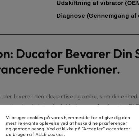
Udskiftning af vibrator (OE
Diagnose (Gennemgang af 
on: Ducator Bevarer Din
ancerede Funktioner.
, der leverer den ekspertise og omhu, som din enhed
og banebrydende teknologi. Med en næsten kantløs OL
ucator tilbyder professionel iPhone X reparation for
Vi bruger cookies på vores hjemmeside for at give dig den
mest relevante oplevelse ved at huske dine præferencer
elsker.
og gentage besøg. Ved at klikke på "Accepter" accepterer
du brugen af ALLE cookies.