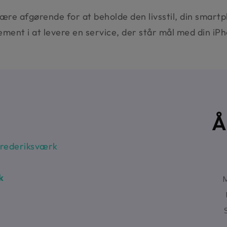
ære afgørende for at beholde den livsstil, din smart
ment i at levere en service, der står mål med din iPh
Å
Frederiksværk
k
M