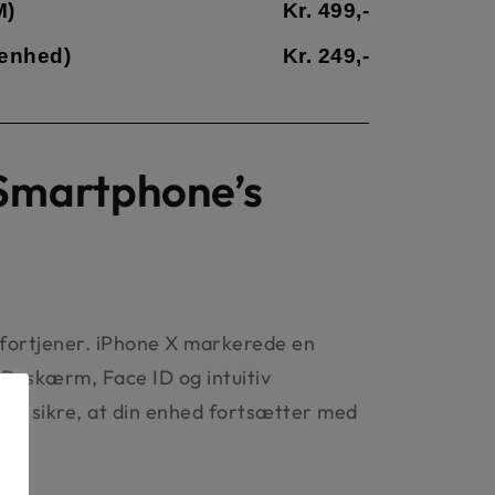
M)
Kr. 499,-
enhed)
Kr. 249,-
 Smartphone’s
 fortjener. iPhone X markerede en
ED-skærm, Face ID og intuitiv
 at sikre, at din enhed fortsætter med