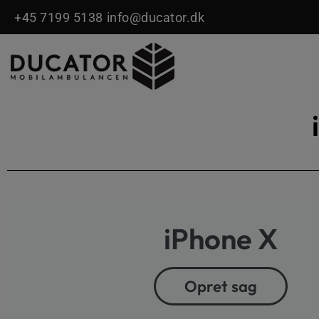
Gå
+45 7199 5138
info@ducator.dk
til
indholdet
iPhone X
Opret sag