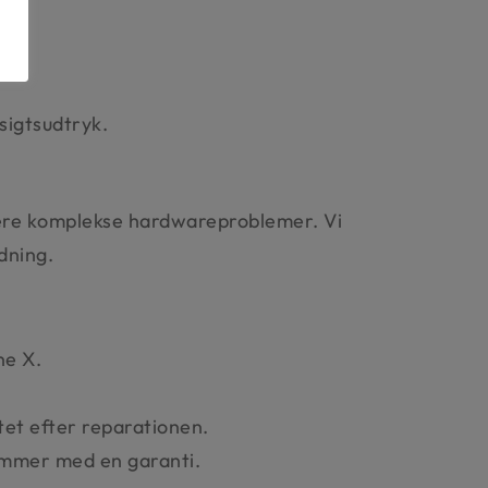
sigtsudtryk.
 mere komplekse hardwareproblemer. Vi
dning.
ne X.
tet efter reparationen.
kommer med en garanti.