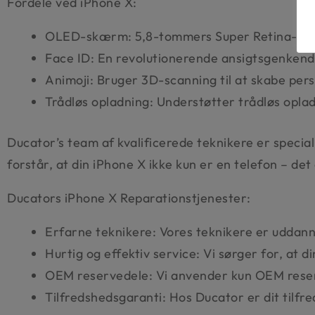
Fordele ved iPhone X:
OLED-skærm: 5,8-tommers Super Retina-skær
Face ID: En revolutionerende ansigtsgenkende
Animoji: Bruger 3D-scanning til at skabe per
Trådløs opladning: Understøtter trådløs opl
Ducator’s team af kvalificerede teknikere er specia
forstår, at din iPhone X ikke kun er en telefon – de
Ducators iPhone X Reparationstjenester:
Erfarne teknikere: Vores teknikere er uddanne
Hurtig og effektiv service: Vi sørger for, at d
OEM reservedele: Vi anvender kun OEM reserve
Tilfredshedsgaranti: Hos Ducator er dit tilfr