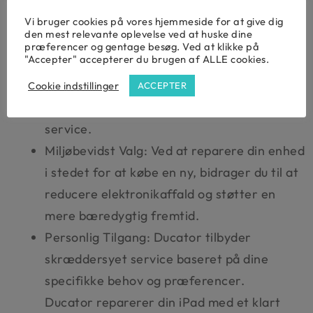
minimere ventetiden, så du hurtigt kan få
Vi bruger cookies på vores hjemmeside for at give dig
den mest relevante oplevelse ved at huske dine
din iPad 6 tilbage.
præferencer og gentage besøg. Ved at klikke på
"Accepter" accepterer du brugen af ALLE cookies.
Kvalitetskomponenter: Vi anvender kun
dele af høj kvalitet i vores reparationer for
Cookie indstillinger
ACCEPTER
at sikre, at din iPad 6 fungerer perfekt efter
service.
Miljøbevidst Valg: Ved at reparere din enhed
i stedet for at købe en ny, bidrager du til at
reducere elektronikaffald og støtter en
mere bæredygtig fremtid.
Personlig Tilgang: Ducator tilbyder
skræddersyet service baseret på dine
specifikke behov og præferencer.
Ducator reparerer din iPad med et klart