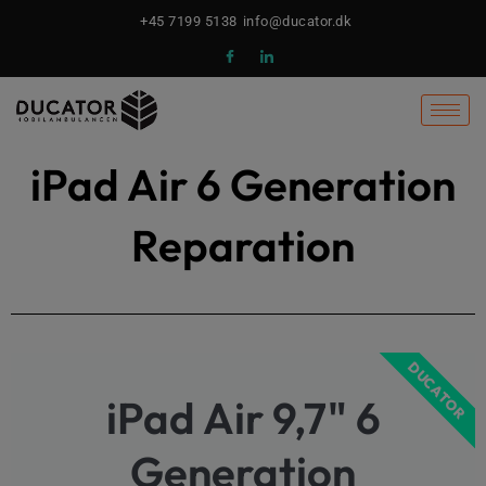
Gå
+45 7199 5138
info@ducator.dk
til
indholdet
iPad Air 6 Generation
Reparation​
DUCATOR
iPad Air 9,7" 6
Generation​