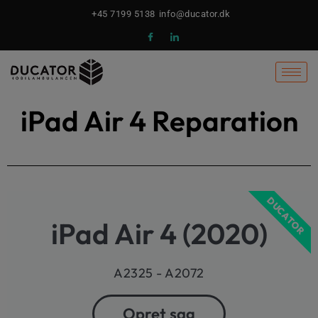
Gå
+45 7199 5138
info@ducator.dk
til
indholdet
iPad Air 4 Reparation
DUCATOR
iPad Air 4 (2020)
A2325 - A2072
Opret sag